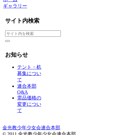
ギャラリー
サイト内検索
お知らせ
テント・机
募集につい
て
連合本部
Q&A
需品価格の
変更につい
て
金光教少年少女会連合本部
© 2011 金光教少年少女会連合本部.