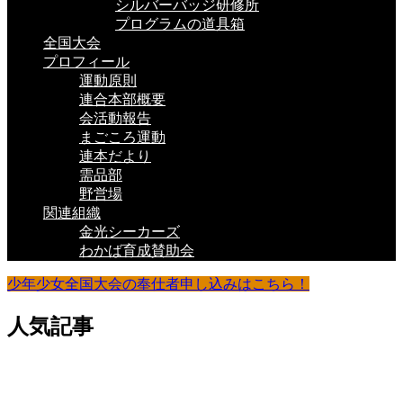
シルバーバッジ研修所
プログラムの道具箱
全国大会
プロフィール
運動原則
連合本部概要
会活動報告
まごころ運動
連本だより
需品部
野営場
関連組織
金光シーカーズ
わかば育成賛助会
少年少女全国大会の奉仕者申し込みはこちら！
人気記事