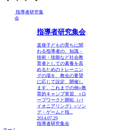
指導者研究集
会
指導者研究集会
直接子どもの育ちに関
わる指導者の、知識・
技術・技能など社会教
育者としての素養を高
めるためのトレーニン
グの場を、教会の要望
に応じて設定、開催し
ます。これまでの例○教
育的キャンプ実習、○ロ
ープワークと開拓（パ
イオニアリング）○ソン
グ・ゲームと指...
2014.07.29
指導者研究集会
ホーム