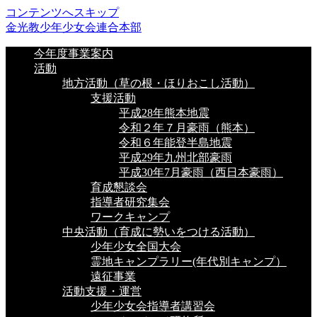
コンテンツへスキップ
金光教少年少女会連合本部
今年度事業案内
活動
地方活動（草の根・ほりおこし活動）
支援活動
平成28年熊本地震
令和２年７月豪雨（熊本）
令和６年能登半島地震
平成29年九州北部豪雨
平成30年7月豪雨（西日本豪雨）
育成懇談会
指導者研究集会
ワークキャンプ
中央活動（育成に勢いをつける活動）
少年少女全国大会
霊地キャンプラリー(年代別キャンプ）
遠征事業
活動支援・運営
少年少女会指導者講習会