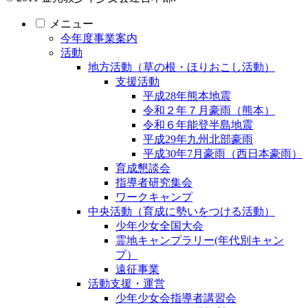
メニュー
今年度事業案内
活動
地方活動（草の根・ほりおこし活動）
支援活動
平成28年熊本地震
令和２年７月豪雨（熊本）
令和６年能登半島地震
平成29年九州北部豪雨
平成30年7月豪雨（西日本豪雨）
育成懇談会
指導者研究集会
ワークキャンプ
中央活動（育成に勢いをつける活動）
少年少女全国大会
霊地キャンプラリー(年代別キャン
プ）
遠征事業
活動支援・運営
少年少女会指導者講習会