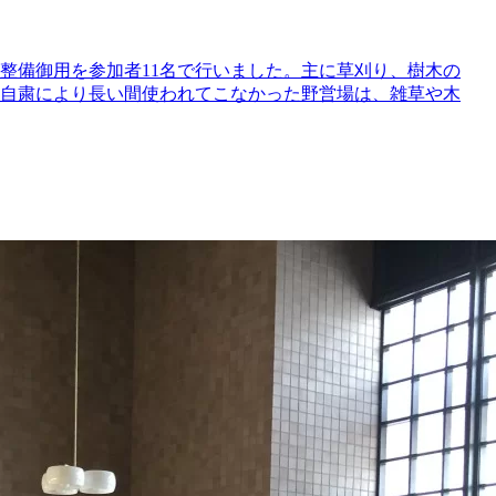
場の整備御用を参加者11名で行いました。主に草刈り、樹木の
動自粛により長い間使われてこなかった野営場は、雑草や木