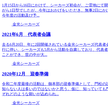
1月15日から16日にかけて、シーカーズ初会が、ご霊地に
がら1日型でしたが、今年はおかげをいただき、無事2日にか
今年度の活動及び予...
金光シーカーズ
2021年6月 代表者会議
去る6月20日、年に2回開催されている金光シーカーズ代表
行に伴い、シーカーズも5月から活動を自粛しており、代表者
ことができ、世の中が大...
金光シーカーズ
2020年12月 迎春準備
令和二年度最後の活動は、御本部の迎春準備として、門松の
知らない人は多いのではないかと思う。仮に、知っていても
ぞれどのような願いが込められ...
金光シーカーズ