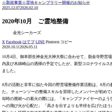
☆新規事業☆霊地キャンプラリー開催のお知らせ
2025.12.07
2026.02.10
2020年10月 ご霊地整備
金光シーカーズ
X
Facebook
はてブ
LINE
Pinterest
コピー
2020.10.11
2026.05.11
10月4日、御本部生神金光大神大祭に合わせて、胎金寺野営
内及び木綿崎山の洒掃の予定でしたが、新型コロナウイルス
ました。
8月の活動と非常に似た今回の野営場整備作業活動は、8月の
た。 チェーンソーの整備スキルを習得したメンバーが初め
却時の廃材への着火の際には、「キャンプファイヤーのよう
への飛び火が心配だ」 「高さを出すよりも半径を広げたほ