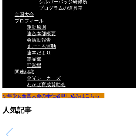
シルバーバッジ研修所
プログラムの道具箱
全国大会
プロフィール
運動原則
連合本部概要
会活動報告
まごころ運動
連本だより
需品部
野営場
関連組織
金光シーカーズ
わかば育成賛助会
少年少女全国大会の奉仕者申し込みはこちら！
人気記事