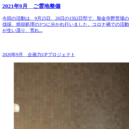
2021年9月 ご霊地整備
今回の活動は、9月25日、26日の1泊2日型で、胎金寺野営
伐採、焼却処理の3つに分かれ行いました。コロナ禍での活
が生い茂り、荒れ...
2020年9月 企画力UPプロジェクト