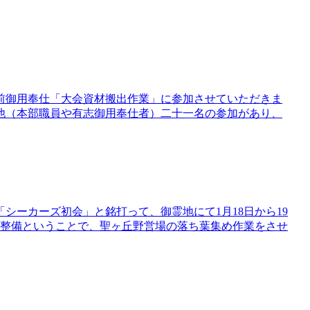
前御用奉仕「大会資材搬出作業」に参加させていただきま
他（本部職員や有志御用奉仕者）二十一名の参加があり、
シーカーズ初会」と銘打って、御霊地にて1月18日から19
地整備ということで、聖ヶ丘野営場の落ち葉集め作業をさせ