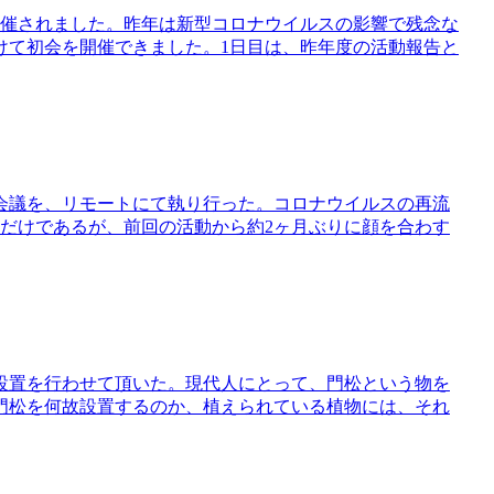
て開催されました。昨年は新型コロナウイルスの影響で残念な
けて初会を開催できました。1日目は、昨年度の活動報告と
者会議を、リモートにて執り行った。コロナウイルスの再流
だけであるが、前回の活動から約2ヶ月ぶりに顔を合わす
設置を行わせて頂いた。現代人にとって、門松という物を
門松を何故設置するのか、植えられている植物には、それ