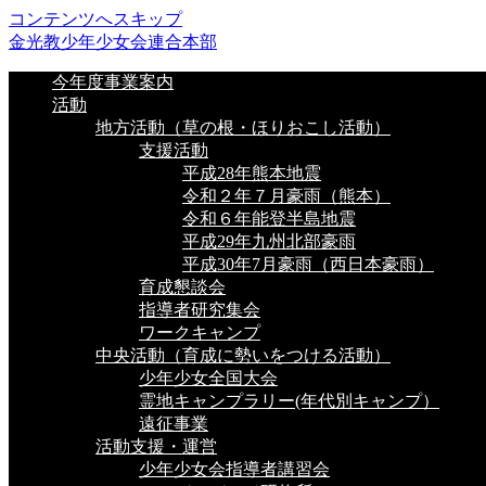
コンテンツへスキップ
金光教少年少女会連合本部
今年度事業案内
活動
地方活動（草の根・ほりおこし活動）
支援活動
平成28年熊本地震
令和２年７月豪雨（熊本）
令和６年能登半島地震
平成29年九州北部豪雨
平成30年7月豪雨（西日本豪雨）
育成懇談会
指導者研究集会
ワークキャンプ
中央活動（育成に勢いをつける活動）
少年少女全国大会
霊地キャンプラリー(年代別キャンプ）
遠征事業
活動支援・運営
少年少女会指導者講習会