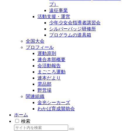
プ）
遠征事業
活動支援・運営
少年少女会指導者講習会
シルバーバッジ研修所
プログラムの道具箱
全国大会
プロフィール
運動原則
連合本部概要
会活動報告
まごころ運動
連本だより
需品部
野営場
関連組織
金光シーカーズ
わかば育成賛助会
ホーム
検索