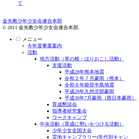
て
金光教少年少女会連合本部
© 2011 金光教少年少女会連合本部.
メニュー
今年度事業案内
活動
地方活動（草の根・ほりおこし活動）
支援活動
平成28年熊本地震
令和２年７月豪雨（熊本）
令和６年能登半島地震
平成29年九州北部豪雨
平成30年7月豪雨（西日本豪雨）
育成懇談会
指導者研究集会
ワークキャンプ
中央活動（育成に勢いをつける活動）
少年少女全国大会
霊地キャンプラリー(年代別キャン