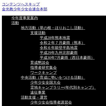
コンテンツへスキップ
金光教少年少女会連合本部
今年度事業案内
活動
地方活動（草の根・ほりおこし活動）
支援活動
平成28年熊本地震
令和２年７月豪雨（熊本）
令和６年能登半島地震
平成29年九州北部豪雨
平成30年7月豪雨（西日本豪雨）
育成懇談会
指導者研究集会
ワークキャンプ
中央活動（育成に勢いをつける活動）
少年少女全国大会
霊地キャンプラリー(年代別キャンプ）
遠征事業
活動支援・運営
少年少女会指導者講習会