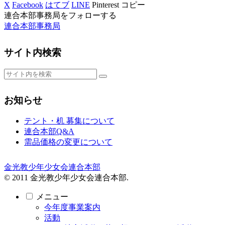
X
Facebook
はてブ
LINE
Pinterest
コピー
連合本部事務局をフォローする
連合本部事務局
サイト内検索
お知らせ
テント・机 募集について
連合本部Q&A
需品価格の変更について
金光教少年少女会連合本部
© 2011 金光教少年少女会連合本部.
メニュー
今年度事業案内
活動