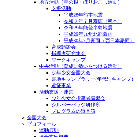
地方活動（草の根・ほりおこし活動）
支援活動
平成28年熊本地震
令和２年７月豪雨（熊本）
令和６年能登半島地震
平成29年九州北部豪雨
平成30年7月豪雨（西日本豪雨）
育成懇談会
指導者研究集会
ワークキャンプ
中央活動（育成に勢いをつける活動）
少年少女全国大会
霊地キャンプラリー(年代別キャンプ）
遠征事業
活動支援・運営
少年少女会指導者講習会
シルバーバッジ研修所
プログラムの道具箱
全国大会
プロフィール
運動原則
連合本部概要