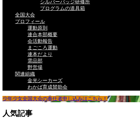
シルバーバッジ研修所
プログラムの道具箱
全国大会
プロフィール
運動原則
連合本部概要
会活動報告
まごころ運動
連本だより
需品部
野営場
関連組織
金光シーカーズ
わかば育成賛助会
少年少女全国大会の奉仕者申し込みはこちら！
人気記事