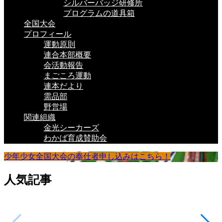
シルバーバッジ研修所
プログラムの道具箱
全国大会
プロフィール
運動原則
連合本部概要
会活動報告
まごころ運動
連本だより
需品部
野営場
関連組織
金光シーカーズ
わかば育成賛助会
少年少女全国大会の奉仕者申し込みはこちら！
人気記事