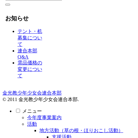
お知らせ
テント・机
募集につい
て
連合本部
Q&A
需品価格の
変更につい
て
金光教少年少女会連合本部
© 2011 金光教少年少女会連合本部.
メニュー
今年度事業案内
活動
地方活動（草の根・ほりおこし活動）
支援活動