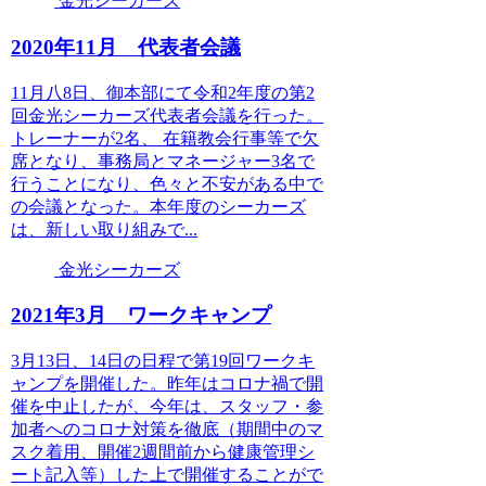
金光シーカーズ
2020年11月 代表者会議
11月八8日、御本部にて令和2年度の第2
回金光シーカーズ代表者会議を行った。
トレーナーが2名、 在籍教会行事等で欠
席となり、事務局とマネージャー3名で
行うことになり、色々と不安がある中で
の会議となった。本年度のシーカーズ
は、新しい取り組みで...
金光シーカーズ
2021年3月 ワークキャンプ
3月13日、14日の日程で第19回ワークキ
ャンプを開催した。昨年はコロナ禍で開
催を中止したが、今年は、スタッフ・参
加者へのコロナ対策を徹底（期間中のマ
スク着用、開催2週間前から健康管理シ
ート記入等）した上で開催することがで