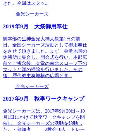
きた。今回はスタッ...
金光シーカーズ
2019年9月 大祭御用奉仕
御本部の生神金光大神大祭第1日の前
日、全国シーカーズ活動として御用奉仕
をさせて頂きました。まず、会堂地階の
休憩所に集合し、開会式を行い、本部広
前でご祈念後、会堂の南北スロープ下の
マットと満の掃除を行いました。その
後、歴代教主奥城横の広場と参...
金光シーカーズ
2017年9月 秋季ワークキャンプ
金光シーカーズは、2017年9月30日～10
月1日にかけて秋季ワークキャンプを開
催し、金光シーカーズの活動を始動し
た。・参加者 2教会10人、トレー