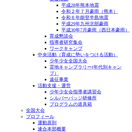
平成28年熊本地震
令和２年７月豪雨（熊本）
令和６年能登半島地震
平成29年九州北部豪雨
平成30年7月豪雨（西日本豪雨）
育成懇談会
指導者研究集会
ワークキャンプ
中央活動（育成に勢いをつける活動）
少年少女全国大会
霊地キャンプラリー(年代別キャン
プ）
遠征事業
活動支援・運営
少年少女会指導者講習会
シルバーバッジ研修所
プログラムの道具箱
全国大会
プロフィール
運動原則
連合本部概要