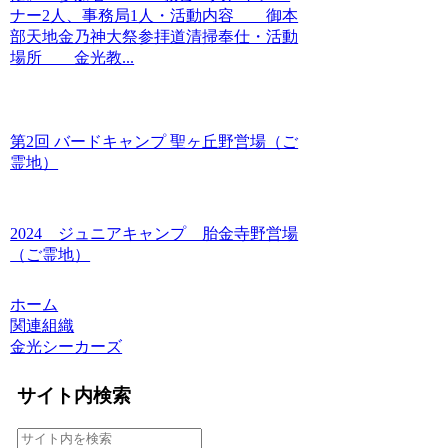
ナー2人、事務局1人・活動内容 御本
部天地金乃神大祭参拝道清掃奉仕・活動
場所 金光教...
第2回 バードキャンプ 聖ヶ丘野営場（ご
霊地）
2024 ジュニアキャンプ 胎金寺野営場
（ご霊地）
ホーム
関連組織
金光シーカーズ
サイト内検索