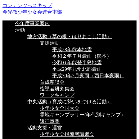
コンテンツへスキップ
金光教少年少女会連合本部
今年度事業案内
活動
地方活動（草の根・ほりおこし活動）
支援活動
平成28年熊本地震
令和２年７月豪雨（熊本）
令和６年能登半島地震
平成29年九州北部豪雨
平成30年7月豪雨（西日本豪雨）
育成懇談会
指導者研究集会
ワークキャンプ
中央活動（育成に勢いをつける活動）
少年少女全国大会
霊地キャンプラリー(年代別キャンプ）
遠征事業
活動支援・運営
少年少女会指導者講習会