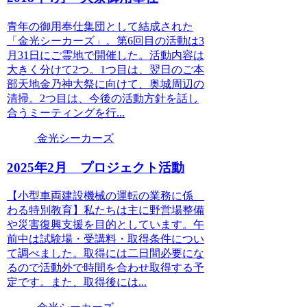
青年の御用奉仕集団として結成された
「金光シーカーズ」。第6回目の活動は3
月31日にご霊地で開催した。活動内容は
大きく分けて2つ。1つ目は、翌日のご本
部天地金乃神大祭に向けて、奥城周辺の
清掃。2つ目は、今後の活動方針を話し
合うミーティングを行...
金光シーカーズ
2025年2月 プロジェクト活動
【小型車両建設機械の運転の業務に係
わる特別教育】私たちは主に野営場整備
や災害復興支援を目的としています。午
前中は試験場・受講料・取得条件につい
て調べました。取得には二日間必要にな
るので活動外で時間を合わせ取得する予
定です。また、取得後には...