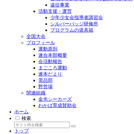
遠征事業
活動支援・運営
少年少女会指導者講習会
シルバーバッジ研修所
プログラムの道具箱
全国大会
プロフィール
運動原則
連合本部概要
会活動報告
まごころ運動
連本だより
需品部
野営場
関連組織
金光シーカーズ
わかば育成賛助会
ホーム
検索
トップ