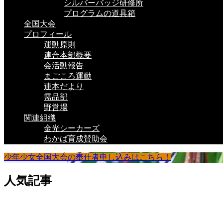
シルバーバッジ研修所
プログラムの道具箱
全国大会
プロフィール
運動原則
連合本部概要
会活動報告
まごころ運動
連本だより
需品部
野営場
関連組織
金光シーカーズ
わかば育成賛助会
少年少女全国大会の奉仕者申し込みはこちら！
人気記事