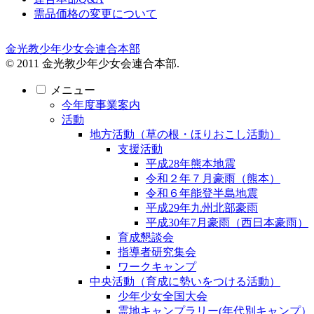
需品価格の変更について
金光教少年少女会連合本部
© 2011 金光教少年少女会連合本部.
メニュー
今年度事業案内
活動
地方活動（草の根・ほりおこし活動）
支援活動
平成28年熊本地震
令和２年７月豪雨（熊本）
令和６年能登半島地震
平成29年九州北部豪雨
平成30年7月豪雨（西日本豪雨）
育成懇談会
指導者研究集会
ワークキャンプ
中央活動（育成に勢いをつける活動）
少年少女全国大会
霊地キャンプラリー(年代別キャンプ）