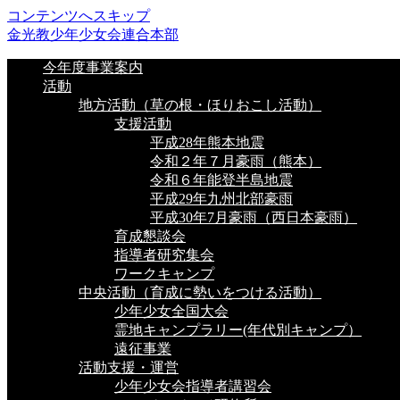
コンテンツへスキップ
金光教少年少女会連合本部
今年度事業案内
活動
地方活動（草の根・ほりおこし活動）
支援活動
平成28年熊本地震
令和２年７月豪雨（熊本）
令和６年能登半島地震
平成29年九州北部豪雨
平成30年7月豪雨（西日本豪雨）
育成懇談会
指導者研究集会
ワークキャンプ
中央活動（育成に勢いをつける活動）
少年少女全国大会
霊地キャンプラリー(年代別キャンプ）
遠征事業
活動支援・運営
少年少女会指導者講習会