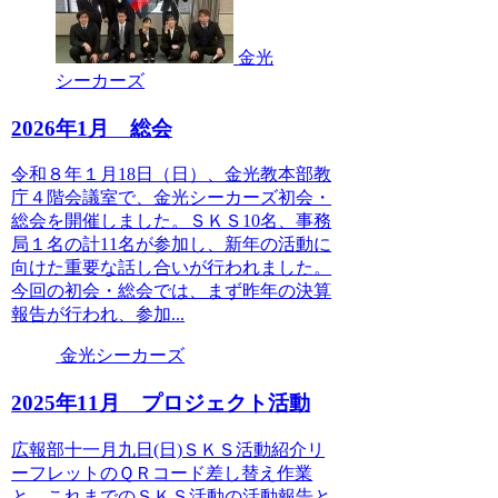
金光
シーカーズ
2026年1月 総会
令和８年１月18日（日）、金光教本部教
庁４階会議室で、金光シーカーズ初会・
総会を開催しました。ＳＫＳ10名、事務
局１名の計11名が参加し、新年の活動に
向けた重要な話し合いが行われました。
今回の初会・総会では、まず昨年の決算
報告が行われ、参加...
金光シーカーズ
2025年11月 プロジェクト活動
広報部十一月九日(日)ＳＫＳ活動紹介リ
ーフレットのＱＲコード差し替え作業
と、これまでのＳＫＳ活動の活動報告と