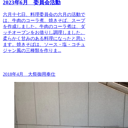
2023年6月 委員会活動
六月十七日、料理委員会の六月の活動で
は、牛肉のコーラ煮、焼きそば、スープ
を作成しました。牛肉のコーラ煮は、ダ
ッチオーブンをお借りし調理しました。
柔らかく甘みのある料理になったと思い
ます。焼きそばは、ソース・塩・コチュ
ジャン風の三種類を作りま...
2018年4月 大祭御用奉仕