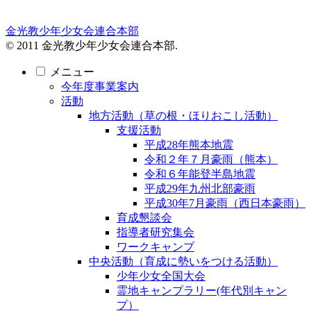
金光教少年少女会連合本部
© 2011 金光教少年少女会連合本部.
メニュー
今年度事業案内
活動
地方活動（草の根・ほりおこし活動）
支援活動
平成28年熊本地震
令和２年７月豪雨（熊本）
令和６年能登半島地震
平成29年九州北部豪雨
平成30年7月豪雨（西日本豪雨）
育成懇談会
指導者研究集会
ワークキャンプ
中央活動（育成に勢いをつける活動）
少年少女全国大会
霊地キャンプラリー(年代別キャン
プ）