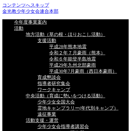
コンテンツへスキップ
金光教少年少女会連合本部
今年度事業案内
活動
地方活動（草の根・ほりおこし活動）
支援活動
平成28年熊本地震
令和２年７月豪雨（熊本）
令和６年能登半島地震
平成29年九州北部豪雨
平成30年7月豪雨（西日本豪雨）
育成懇談会
指導者研究集会
ワークキャンプ
中央活動（育成に勢いをつける活動）
少年少女全国大会
霊地キャンプラリー(年代別キャンプ）
遠征事業
活動支援・運営
少年少女会指導者講習会