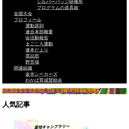
シルバーバッジ研修所
プログラムの道具箱
全国大会
プロフィール
運動原則
連合本部概要
会活動報告
まごころ運動
連本だより
需品部
野営場
関連組織
金光シーカーズ
わかば育成賛助会
少年少女全国大会の奉仕者申し込みはこちら！
人気記事