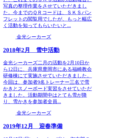
写真の整理作業をさせていただきまし
た。今までのＱＲコードは、ＳＫＳパン
フレットの閲覧用でしたが、もっと幅広
く活動を知ってもらいたいと...
金光シーカーズ
2018年2月 雪中活動
金光シーカーズ二月の活動を2月10日か
ら12日に、兵庫県豊岡市にある福崎教会
研修棟にて実施させていただきました。
今回は、参加者9名トレーナー三名で雪
かきとスノーボード実習をさせていただ
きました。活動期間中はとても雪が降
り、雪かきを参加者全員...
金光シーカーズ
2019年12月 迎春準備