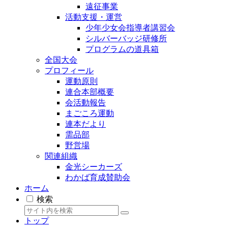
遠征事業
活動支援・運営
少年少女会指導者講習会
シルバーバッジ研修所
プログラムの道具箱
全国大会
プロフィール
運動原則
連合本部概要
会活動報告
まごころ運動
連本だより
需品部
野営場
関連組織
金光シーカーズ
わかば育成賛助会
ホーム
検索
トップ