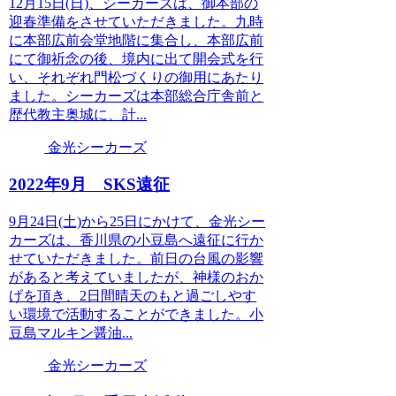
12月15日(日)、シーカーズは、御本部の
迎春準備をさせていただきました。九時
に本部広前会堂地階に集合し、本部広前
にて御祈念の後、境内に出て開会式を行
い、それぞれ門松づくりの御用にあたり
ました。シーカーズは本部総合庁舎前と
歴代教主奥城に、計...
金光シーカーズ
2022年9月 SKS遠征
9月24日(土)から25日にかけて、金光シー
カーズは、香川県の小豆島へ遠征に行か
せていただきました。前日の台風の影響
があると考えていましたが、神様のおか
げを頂き、2日間晴天のもと過ごしやす
い環境で活動することができました。小
豆島マルキン醤油...
金光シーカーズ