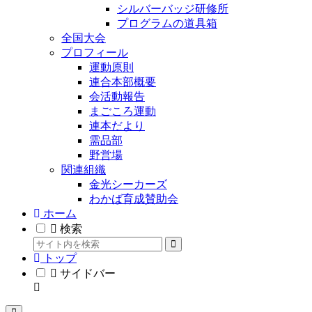
シルバーバッジ研修所
プログラムの道具箱
全国大会
プロフィール
運動原則
連合本部概要
会活動報告
まごころ運動
連本だより
需品部
野営場
関連組織
金光シーカーズ
わかば育成賛助会
ホーム
検索
トップ
サイドバー