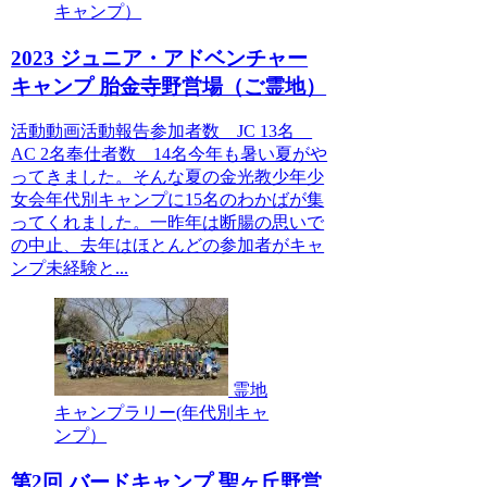
キャンプ）
2023 ジュニア・アドベンチャー
キャンプ 胎金寺野営場（ご霊地）
活動動画活動報告参加者数 JC 13名
AC 2名奉仕者数 14名今年も暑い夏がや
ってきました。そんな夏の金光教少年少
女会年代別キャンプに15名のわかばが集
ってくれました。一昨年は断腸の思いで
の中止、去年はほとんどの参加者がキャ
ンプ未経験と...
霊地
キャンプラリー(年代別キャ
ンプ）
第2回 バードキャンプ 聖ヶ丘野営