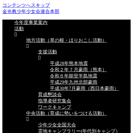
コンテンツへスキップ
金光教少年少女会連合本部
今年度事業案内
活動
地方活動（草の根・ほりおこし活動）
支援活動
平成28年熊本地震
令和２年７月豪雨（熊本）
令和６年能登半島地震
平成29年九州北部豪雨
平成30年7月豪雨（西日本豪雨）
育成懇談会
指導者研究集会
ワークキャンプ
中央活動（育成に勢いをつける活動）
少年少女全国大会
霊地キャンプラリー(年代別キャンプ）