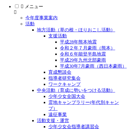
メニュー
今年度事業案内
活動
地方活動（草の根・ほりおこし活動）
支援活動
平成28年熊本地震
令和２年７月豪雨（熊本）
令和６年能登半島地震
平成29年九州北部豪雨
平成30年7月豪雨（西日本豪雨）
育成懇談会
指導者研究集会
ワークキャンプ
中央活動（育成に勢いをつける活動）
少年少女全国大会
霊地キャンプラリー(年代別キャン
プ）
遠征事業
活動支援・運営
少年少女会指導者講習会