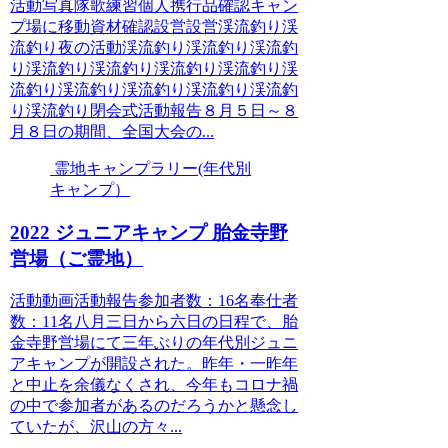
活動写真隊歌練習個人携行品確認キャン
プ場に移動資材確認設営設営渓流釣り渓
流釣り夜の活動渓流釣り渓流釣り渓流釣
り渓流釣り渓流釣り渓流釣り渓流釣り渓
流釣り渓流釣り渓流釣り渓流釣り渓流釣
り渓流釣り閉会式活動報告８月５日～８
月８日の期間、全国大会の...
霊地キャンプラリー(年代別
キャンプ）
2022 ジュニアキャンプ 胎金寺野
営場（ご霊地）
活動動画活動報告参加者数：16名奉仕者
数：11名八月三日から六日の日程で、胎
金寺野営場にて三年ぶりの年代別ジュニ
アキャンプが開設された。昨年・一昨年
と中止を余儀なくされ、今年もコロナ禍
の中で参加者があるのだろうかと懸念し
ていたが、沢山の方々...