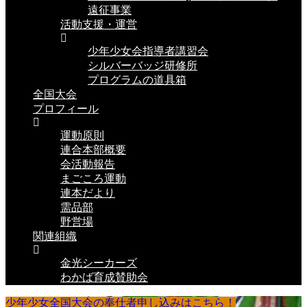
遠征事業
活動支援・運営
少年少女会指導者講習会
シルバーバッジ研修所
プログラムの道具箱
全国大会
プロフィール
運動原則
連合本部概要
会活動報告
まごころ運動
連本だより
需品部
野営場
関連組織
金光シーカーズ
わかば育成賛助会
少年少女全国大会の奉仕者申し込みはこちら！