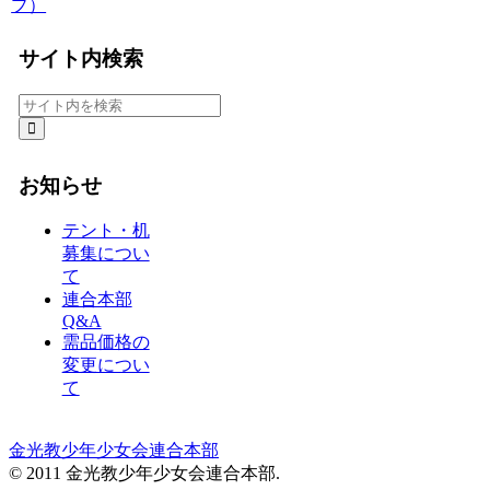
プ）
サイト内検索
お知らせ
テント・机
募集につい
て
連合本部
Q&A
需品価格の
変更につい
て
金光教少年少女会連合本部
© 2011 金光教少年少女会連合本部.