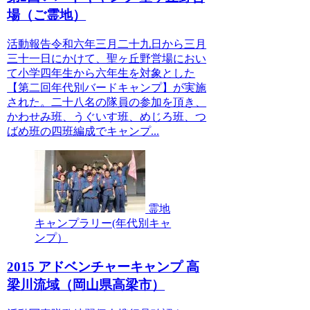
場（ご霊地）
活動報告令和六年三月二十九日から三月
三十一日にかけて、聖ヶ丘野営場におい
て小学四年生から六年生を対象とした
【第二回年代別バードキャンプ】が実施
された。二十八名の隊員の参加を頂き、
かわせみ班、うぐいす班、めじろ班、つ
ばめ班の四班編成でキャンプ...
霊地
キャンプラリー(年代別キャ
ンプ）
2015 アドベンチャーキャンプ 高
梁川流域（岡山県高梁市）